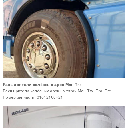
Расширители колёсных арок Ман Тгх
Расширители колёсных арок на тягач Ман Тгх, Тга, Тгс.
Номер запчасти: 81612100421