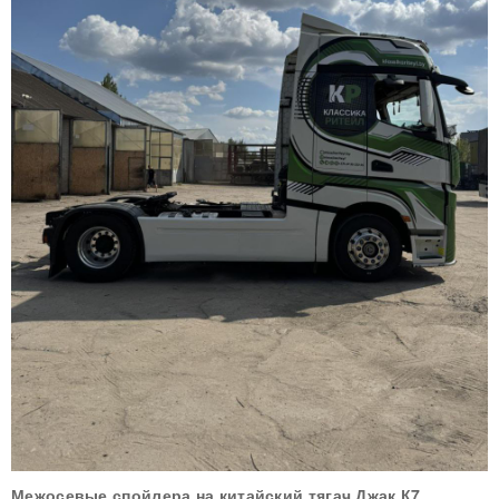
Межосевые спойлера на китайский тягач Джак К7