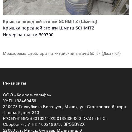
Крышка передней стенки SCHMITZ (Шмитц)
Крышка передней стенки
Шмитц
SCHMITZ
Номер запчасти
509700
Межосевые спойлера на китайский тягач Jac K7 (Джак К7)
Реквизиты
ООО «КомпозитАльфа»
УНП: 193469459
220073 Республика Беларусь, Минск, ул. Скрыганова 6, корп.
1, пом. 9, ком 313
Р/С BY61BPSB30133110250189330000, ОАО «БПС-
Сбербанк», УНП: 100219673, BPSBBY2X
220005, г. Минск, бульвар Мулявина, 6